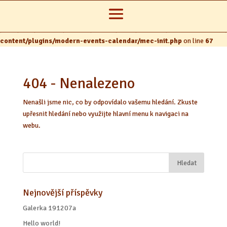
Warning
: The magic method MEC::__wakeup() must have public visibility in
/data/web/virtuals/172990/virtual/www/domains/mh19.artmuza.cz
content/plugins/modern-events-calendar/mec-init.php
on line
67
404 - Nenalezeno
Nenašli jsme nic, co by odpovídalo vašemu hledání. Zkuste
upřesnit hledání nebo využijte hlavní menu k navigaci na
webu.
Nejnovější příspěvky
Galerka 191207a
Hello world!